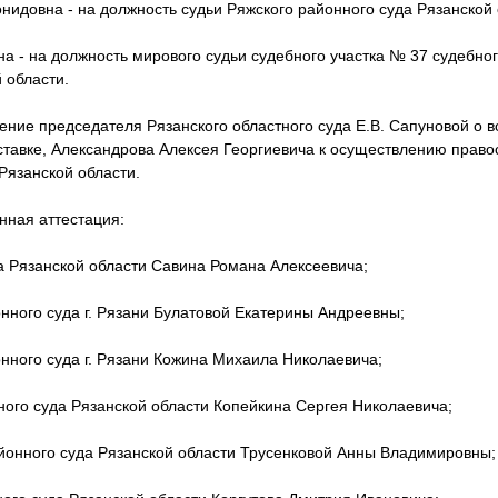
идовна - на должность судьи Ряжского районного суда Рязанской 
а - на должность мирового судьи судебного участка № 37 судебно
 области.
ение председателя Рязанского областного суда Е.В. Сапуновой о 
ставке, Александрова Алексея Георгиевича к осуществлению правос
Рязанской области.
ная аттестация:
а Рязанской области Савина Романа Алексеевича;
онного суда г. Рязани Булатовой Екатерины Андреевны;
онного суда г. Рязани Кожина Михаила Николаевича;
ного суда Рязанской области Копейкина Сергея Николаевича;
айонного суда Рязанской области Трусенковой Анны Владимировны;