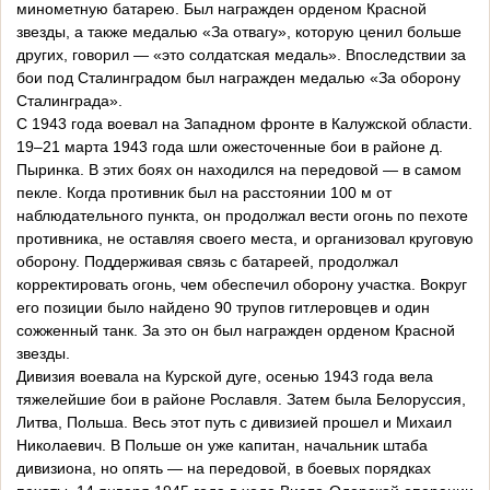
минометную батарею. Был награжден орденом Красной
звезды, а также медалью «За отвагу», которую ценил больше
других, говорил — «это солдатская медаль». Впоследствии за
бои под Сталинградом был награжден медалью «За оборону
Сталинграда».
С 1943 года воевал на Западном фронте в Калужской области.
19–21 марта 1943 года шли ожесточенные бои в районе д.
Пыринка. В этих боях он находился на передовой — в самом
пекле. Когда противник был на расстоянии 100 м от
наблюдательного пункта, он продолжал вести огонь по пехоте
противника, не оставляя своего места, и организовал круговую
оборону. Поддерживая связь с батареей, продолжал
корректировать огонь, чем обеспечил оборону участка. Вокруг
его позиции было найдено 90 трупов гитлеровцев и один
сожженный танк. За это он был награжден орденом Красной
звезды.
Дивизия воевала на Курской дуге, осенью 1943 года вела
тяжелейшие бои в районе Рославля. Затем была Белоруссия,
Литва, Польша. Весь этот путь с дивизией прошел и Михаил
Николаевич. В Польше он уже капитан, начальник штаба
дивизиона, но опять — на передовой, в боевых порядках