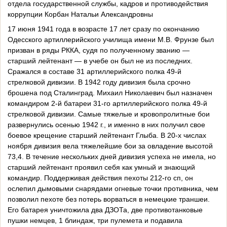
отдела государственной службы, кадров и противодействия
коррупции Корбан Натальи Александровны
17 июня 1941 года в возрасте 17 лет сразу по окончанию
Одесского артиллерийского училища имени М.В. Фрунзе был
призван в ряды РККА, судя по полученному званию —
старший лейтенант — в учебе он был не из последних.
Сражался в составе 31 артиллерийского полка 49-й
стрелковой дивизии. В 1942 году дивизия была срочно
брошена под Сталинград. Михаил Николаевич был назначен
командиром 2-й батареи 31-го артиллерийского полка 49-й
стрелковой дивизии. Самые тяжелые и кровопролитные бои
развернулись осенью 1942 г., и именно в них получил свое
боевое крещение старший лейтенант Глыба. В 20-х числах
ноября дивизия вела тяжелейшие бои за овладение высотой
73,4. В течение нескольких дней дивизия успеха не имела, но
старший лейтенант проявил себя как умный и знающий
командир. Поддерживая действия пехоты 212-го сп, он
ослепил дымовыми снарядами огневые точки противника, чем
позволил пехоте без потерь ворваться в немецкие траншеи.
Его батарея уничтожила два ДЗОТа, две противотанковые
пушки немцев, 1 блиндаж, три пулемета и подавила