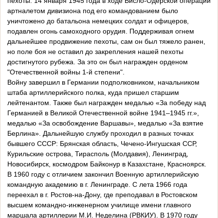
пехоты. 14 января 1945 года в ходе Висло-Одерской операции
артналетом дивизиона под его командованием было
уничтожено до батальона немецких солдат и офицеров,
подавлен огонь самоходного орудия. Поддерживая огнем
дальнейшее продвижение пехоты, сам он был тяжело ранен,
но поле боя не оставил до закрепления нашей пехоты
достигнутого рубежа. За это он был награжден орденом
"Отечественной войны 1-й степени".
Войну завершил в Германии подполковником, начальником
штаба артиллерийского полка, куда пришел старшим
лейтенантом. Также был награжден медалью «За победу над
Германией в Великой Отечественной войне 1941–1945 гг.»,
медалью «За освобождение Варшавы», медалью «За взятие
Берлина». Дальнейшую службу проходил в разных точках
бывшего СССР: Брянская область, Чечено-Ингушская ССР,
Курильские острова, Тирасполь (Молдавия), Ленинград,
Новосибирск, космодром Байконур в Казахстане, Красноярск.
В 1960 году с отличием закончил Военную артиллерийскую
командную академию в г. Ленинграде. С лета 1966 года
переехал в г. Ростов-на-Дону, где преподавал в Ростовском
высшем командно-инженерном училище имени главного
маршала артиллерии М.И. Неделина (РВКИУ). В 1970 году